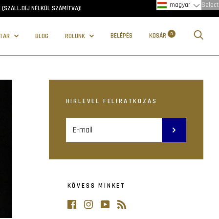
magyar
Select
(SZÁLL.DÍJ NÉLKÜL SZÁMÍTVA)!
0
BELÉPÉS
KOSÁR
STÁR
BLOG
RÓLUNK
HÍRLEVÉL FELIRATKOZÁS
KÖVESS MINKET