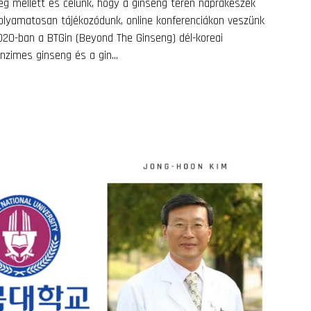
g mellett és célunk, hogy a ginseng terén naprakészek
 folyamatosan tájékozódunk, online konferenciákon veszünk
 2020-ban a BTGin (Beyond The Ginseng) dél-koreai
nzimes ginseng és a gin...