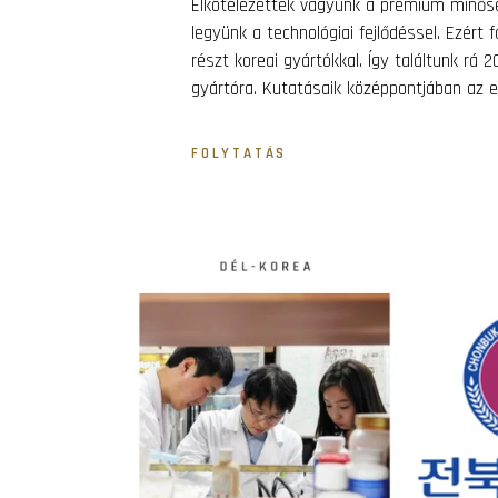
Elkötelezettek vagyunk a prémium minősé
legyünk a technológiai fejlődéssel. Ezért
részt koreai gyártókkal. Így találtunk rá
gyártóra. Kutatásaik középpontjában az e
FOLYTATÁS