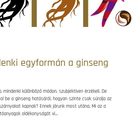
denki egyformán a ginseng
is mindenki különböző módon, szubjektíven érzékeli. De
l be a ginseng hatásáról, hogyan szinte csak súrolja az
 szárnyakat kapnak? Ennek járunk most utána. Mi az a
óanyagok oldékonyságát ví...