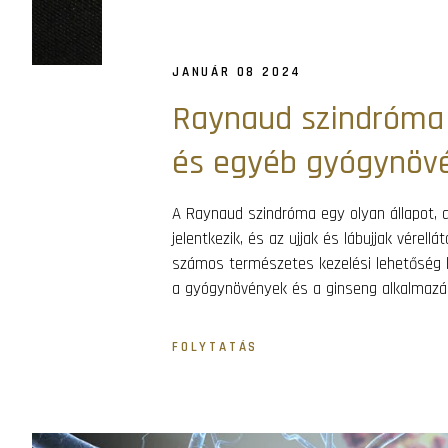
JANUÁR 08 2024
Raynaud szindróma 
és egyéb gyógynöv
A Raynaud szindróma egy olyan állapot, 
jelentkezik, és az ujjak és lábujjak vére
számos természetes kezelési lehetőség l
a gyógynövények és a ginseng alkalmazás
FOLYTATÁS