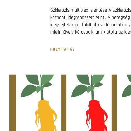
Szklerózis multiplex jelentése A szkleró
központi idegrendszert érinti. A betegs
idegsejtek körül található védőburkolato
mielinhüvely károsodik, ami gátolja az ideg
FOLYTATÁS