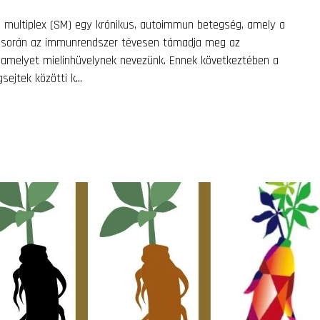
zis multiplex (SM) egy krónikus, autoimmun betegség, amely a
ég során az immunrendszer tévesen támadja meg az
t, amelyet mielinhüvelynek nevezünk. Ennek következtében a
sejtek közötti k...