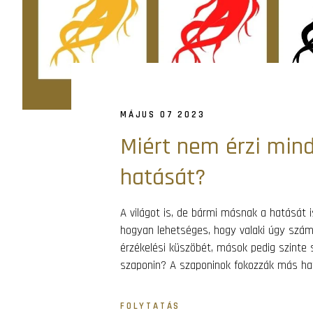
MÁJUS 07 2023
Miért nem érzi min
hatását?
A világot is, de bármi másnak a hatását 
hogyan lehetséges, hogy valaki úgy számo
érzékelési küszöbét, mások pedig szinte
szaponin? A szaponinok fokozzák más hat
FOLYTATÁS