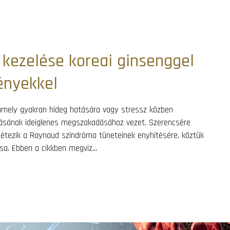
kezelése koreai ginsenggel
ényekkel
amely gyakran hideg hatására vagy stressz közben
llátásának ideiglenes megszakadásához vezet. Szerencsére
étezik a Raynaud szindróma tüneteinek enyhítésére, köztük
a. Ebben a cikkben megviz...